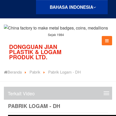
BAHASA INDONESIA
Sejak 1984
DONGGUAN JIAN
PLASTIK & LOGAM
PRODUK LTD.
Beranda
Pabrik
Pabrik Logam - DH
Terkait Video
V
i
PABRIK LOGAM - DH
d
e