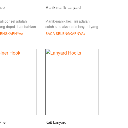
nsel
Manik-manik Lanyard
tali ponsel adalah
Manik-manik kecil ini adalah
yang dapat ditambahkan
salah satu aksesoris lanyard yang
al ke lanyard &
disukai banyak orang. Mereka
LENGKAPNYA
BACA SELENGKAPNYA
kunci & tarikan
sederhana, terbuat dari logam
untuk dibawa
dalam nikel mengkilap
iner
Kait Lanyard