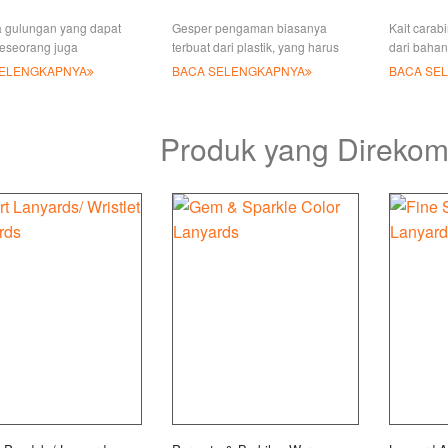
 gulungan yang dapat
Gesper pengaman biasanya
Kait carab
 seseorang juga
terbuat dari plastik, yang harus
dari baha
tnya pemegang lencana
dipasang pada lanyard saat
memiliki k
SELENGKAPNYA
BACA SELENGKAPNYA
BACA SE
rbuat dari logam atau
dipasok ke beberapa pasar
bentuk D,
dengan kabel melingkar di
seperti pasar Eropa
dan mengu
a dengan klip &
Produk yang Direko