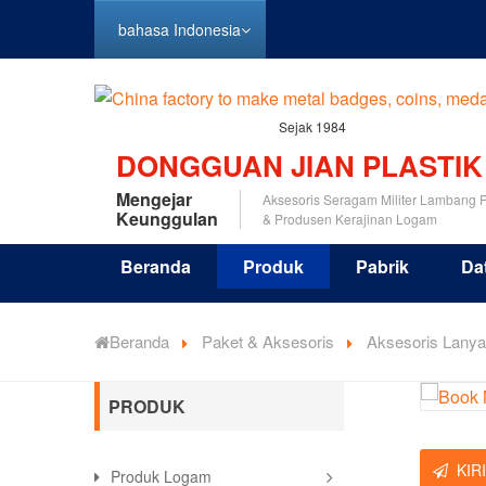
bahasa Indonesia
Sejak 1984
DONGGUAN JIAN PLASTIK
Mengejar
Aksesoris Seragam Militer Lambang P
Keunggulan
& Produsen Kerajinan Logam
Beranda
Produk
Pabrik
Da
Beranda
Paket & Aksesoris
Aksesoris Lanya
PRODUK
KIR
Produk Logam