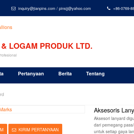
inquiry@jianpins.com
/
pinsjj@yahoo.com
+86-0769-8
 & LOGAM PRODUK LTD.
rofesional
ta
Pertanyaan
Berita
Tentang
rd
Aksesoris Lan
Aksesori lanyard di
dari pemegang pass/k
IM
KIRIM PERTANYAAN
untuk setiap gaya la