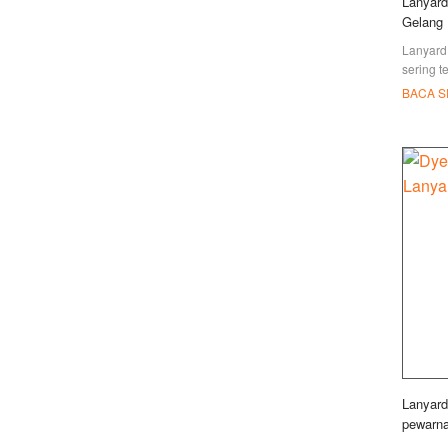
Lanyard
Gelang
Lanyard 
sering t
terpasa
BACA 
digantu
Lanyard
pewarn