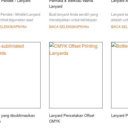
 Pendek / Lanyard
Permata & Berkilau Warna
Lanyard A
Lanyard
Pendek / Wristlet Lanyard
Buat lanyard Anda sendiri yang
Lanyard sa
erlihat digunakan saat
menakjubkan untuk kehidupan
adalah un
ng pada loop sabuk, atau
sehari-hari atau acara mode,
khusus sec
SELENGKAPNYA
BACA SELENGKAPNYA
BACA SE
ng dengan sejumlah
Anda dapat memilih lanyard gaya
kita menen
permata bling bling, memiliki
jenis: jac
permata / rhi
 yang disublimasikan
Lanyard Pencetakan Offset
Lanyard 
a
CMYK