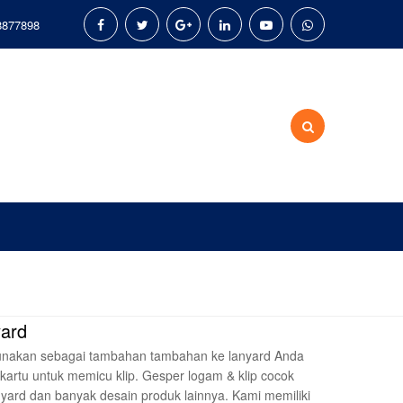
8877898
yard
gunakan sebagai tambahan tambahan ke lanyard Anda
artu untuk memicu klip. Gesper logam & klip cocok
nyard dan banyak desain produk lainnya. Kami memiliki