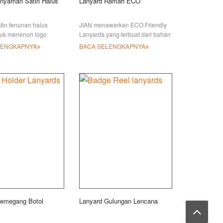
nyaman Satin Halus
Lanyard Ramah ECO
tin tenunan halus
JIAN menawarkan ECO Friendly
tuk menenun logo
Lanyards yang terbuat dari bahan
ara langsung ketika
hijau. Kami memiliki 4 jenis
LENGKAPNYA
BACA SELENGKAPNYA
un lanyard, ada tiga
lanyard ramah lingkungan untuk
quard lanya
pilihan Anda, Bi
Pemegang Botol
Lanyard Gulungan Lencana