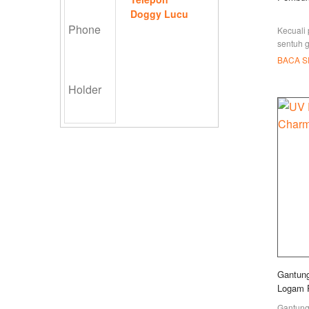
Doggy Lucu
Kecuali
sentuh 
dibuat s
BACA 
dapat m
pintu po
Gantun
Logam 
Gantung