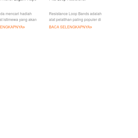
da mencari hadiah
Resistance Loop Bands adalah
at istimewa yang akan
alat pelatihan paling populer di
m ingatan abadi dan
industri kesehatan dan
LENGKAPNYA
BACA SELENGKAPNYA
Anda nikmati untuk
kebugaran. Terbuat dari 100%
g lama? Kemudian st
lateks alami