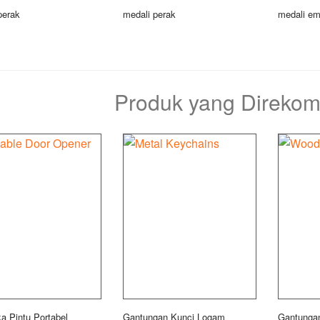
perak
medali perak
medali e
Produk yang Direko
 Pintu Portabel
Gantungan Kunci Logam
Gantunga