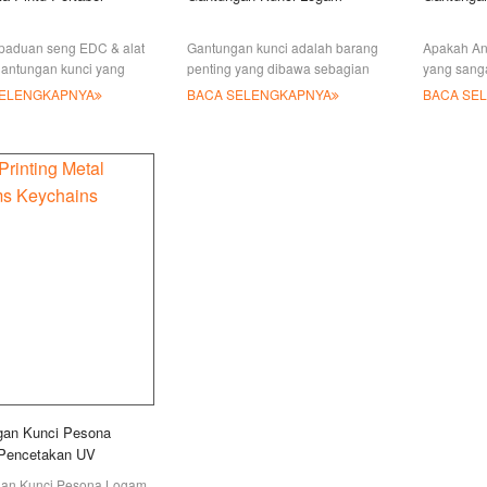
 paduan seng EDC & alat
Gantungan kunci adalah barang
Apakah An
gantungan kunci yang
penting yang dibawa sebagian
yang sang
tainless steel, JIAN juga
besar orang setiap hari. Jika Anda
tetap dala
SELENGKAPNYA
BACA SELENGKAPNYA
BACA SE
enyediakan pembuka
ingin beriklan untuk perusahaan
yang akan 
rtabel plastik untuk Anda
Anda w
waktu yan
kami
gan Kunci Pesona
Pencetakan UV
an Kunci Pesona Logam