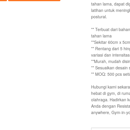
tahan lama, dapat 
latihan untuk menin
postural.
** Terbuat dari bahan
tahan lama
**Sekitar 60cm x 5c
** Rentang dari 5 hi
variasi dan intensita
**Murah, mudah disi
** Sesuaikan desain s
** MOQ: 500 pcs set
Hubungi kami sekara
hebat di gym, di rum
olahraga. Hadirkan 
Anda dengan Resista
anywhere, Gym-in-yo