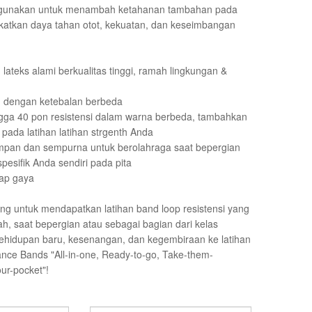
digunakan untuk menambah ketahanan tambahan pada
gkatkan daya tahan otot, kekuatan, dan keseimbangan
 lateks alami berkualitas tinggi, ramah lingkungan &
m dengan ketebalan berbeda
ngga 40 pon resistensi dalam warna berbeda, tambahkan
s pada latihan latihan strgenth Anda
mpan dan sempurna untuk berolahraga saat bepergian
pesifik Anda sendiri pada pita
iap gaya
ng untuk mendapatkan latihan band loop resistensi yang
ah, saat bepergian atau sebagai bagian dari kelas
kehidupan baru, kesenangan, dan kegembiraan ke latihan
nce Bands "All-in-one, Ready-to-go, Take-them-
ur-pocket"!