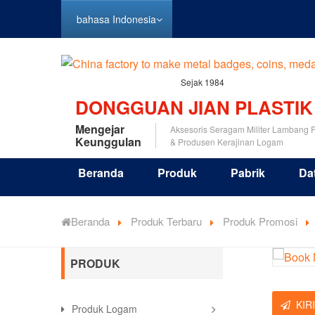
bahasa Indonesia
Sejak 1984
DONGGUAN JIAN PLASTIK
Mengejar
Aksesoris Seragam Militer Lambang P
Keunggulan
& Produsen Kerajinan Logam
Beranda
Produk
Pabrik
Da
Beranda
Produk Terbaru
Produk Promosi
PRODUK
KIR
Produk Logam