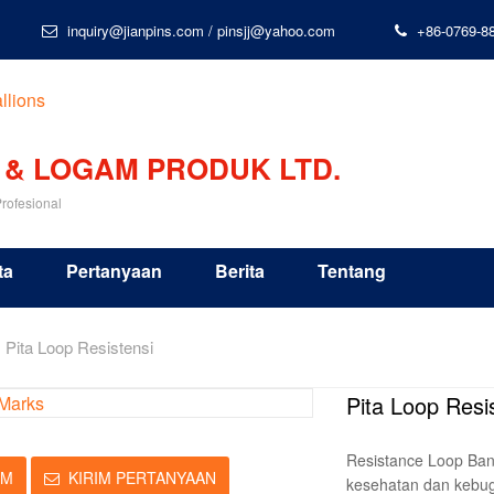
inquiry@jianpins.com
/
pinsjj@yahoo.com
+86-0769-8
 & LOGAM PRODUK LTD.
rofesional
ta
Pertanyaan
Berita
Tentang
Pita Loop Resistensi
Pita Loop Resi
Resistance Loop Bands
IM
KIRIM PERTANYAAN
kesehatan dan kebug