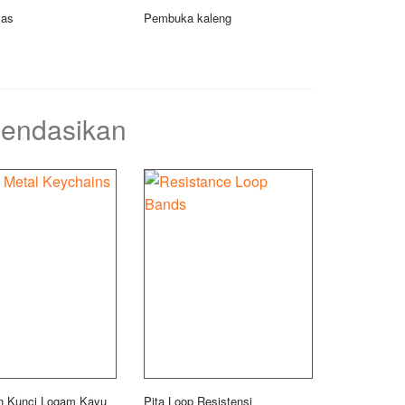
mas
Pembuka kaleng
mendasikan
n Kunci Logam Kayu
Pita Loop Resistensi