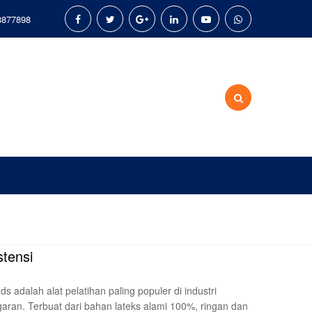
8877898
stensi
 adalah alat pelatihan paling populer di industri
aran. Terbuat dari bahan lateks alami 100%, ringan dan