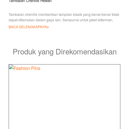
Tambalan Chenille Hewan
Tambalan chenille memberikan tampilan klasik yang benar-benar tidak
dapat ditemukan dalam gaya lain. Sempurna untuk jaket letterman,
olahraga j
BACA SELENGKAPNYA
Produk yang Direkomendasikan