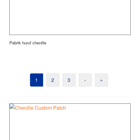
Pabrik huruf chenille
1
2
3
›
»