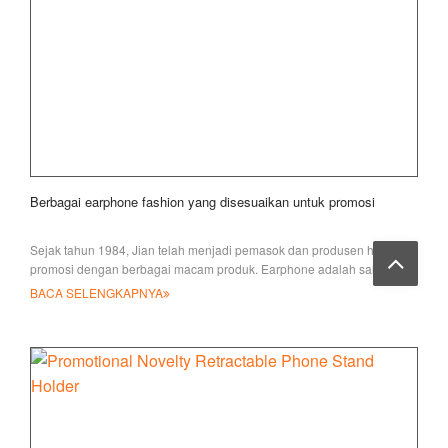
Berbagai earphone fashion yang disesuaikan untuk promosi
Sejak tahun 1984, Jian telah menjadi pemasok dan produsen hadiah
promosi dengan berbagai macam produk. Earphone adalah salah satu
dari kami
BACA SELENGKAPNYA