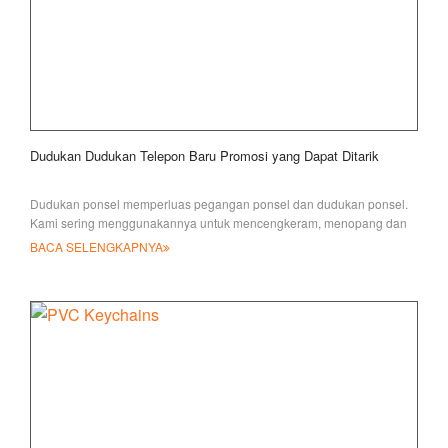
Dudukan Dudukan Telepon Baru Promosi yang Dapat Ditarik
Dudukan ponsel memperluas pegangan ponsel dan dudukan ponsel.
Kami sering menggunakannya untuk mencengkeram, menopang dan
manajemen kabel. Itu
BACA SELENGKAPNYA