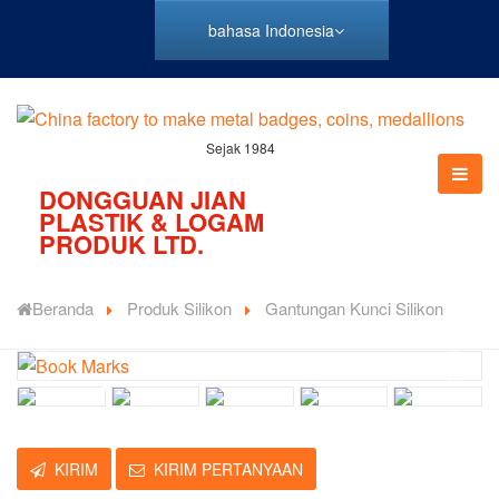
bahasa Indonesia
Sejak 1984
DONGGUAN JIAN
PLASTIK & LOGAM
PRODUK LTD.
Beranda
Produk Silikon
Gantungan Kunci Silikon
KIRIM
KIRIM PERTANYAAN