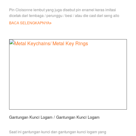
Pin Cloisonne lembut yang juga disebut pin enamel keras imitasi
dicetak dari tembaga / perunggu / besi / atau die cast dari seng allo
BACA SELENGKAPNYA
Gantungan Kunci Logam / Gantungan Kunci Logam
Saat ini gantungan kunci dan gantungan kunci logam yang