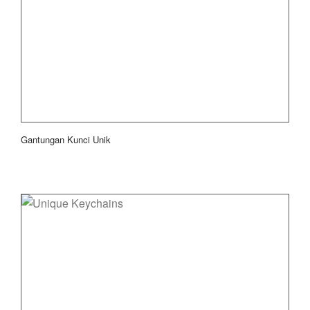
Gantungan Kunci Unik