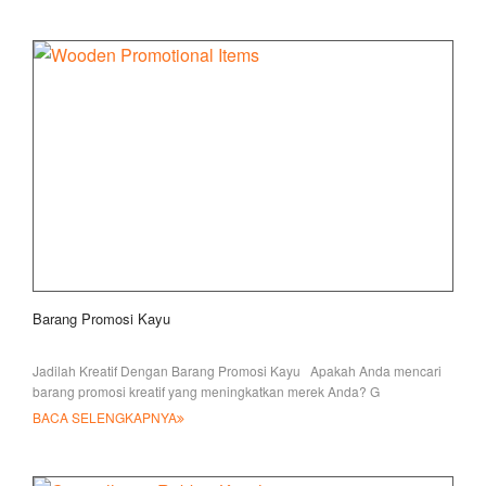
Barang Promosi Kayu
Jadilah Kreatif Dengan Barang Promosi Kayu Apakah Anda mencari
barang promosi kreatif yang meningkatkan merek Anda? G
BACA SELENGKAPNYA