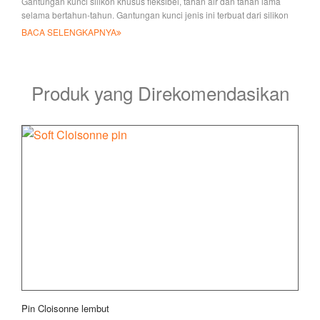
Gantungan kunci silikon khusus fleksibel, tahan air dan tahan lama
selama bertahun-tahun. Gantungan kunci jenis ini terbuat dari silikon
BACA SELENGKAPNYA
Produk yang Direkomendasikan
Pin Cloisonne lembut