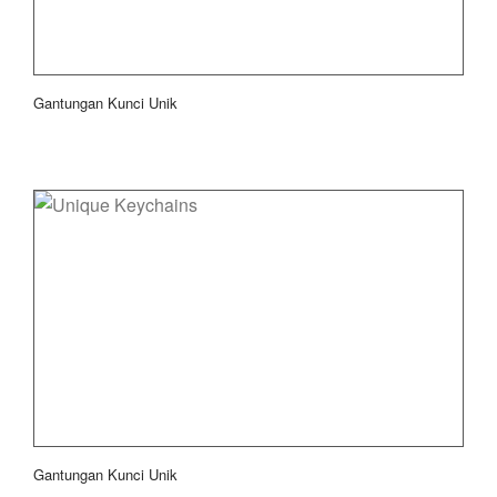
Gantungan Kunci Unik
Gantungan Kunci Unik