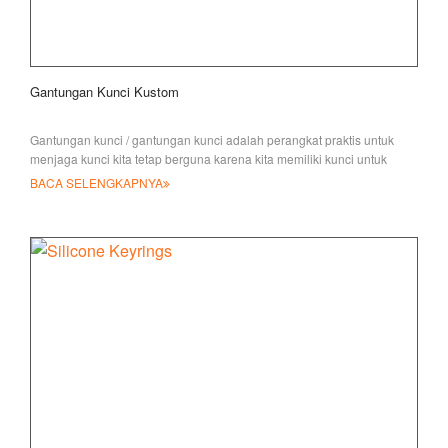
Gantungan Kunci Kustom
Gantungan kunci / gantungan kunci adalah perangkat praktis untuk
menjaga kunci kita tetap berguna karena kita memiliki kunci untuk
berbagai hal seperti pekerjaan, rumah, l
BACA SELENGKAPNYA