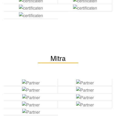
Mitra