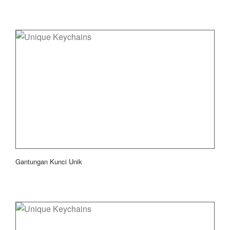
Gantungan Kunci Unik