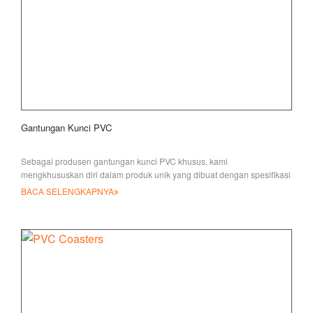
Gantungan Kunci PVC
Sebagai produsen gantungan kunci PVC khusus, kami
mengkhususkan diri dalam produk unik yang dibuat dengan spesifikasi
Anda yang tepat, termasuk bentuk apa pun, si
BACA SELENGKAPNYA