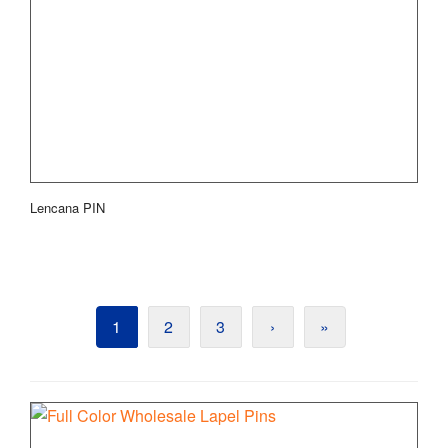
Lencana PIN
1
2
3
›
»