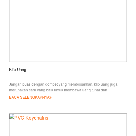
Klip Uang
Jangan puas dengan dompet yang membosankan, klip uang juga
merupakan cara yang baik untuk membawa uang tunai dan
menampung semua uang tunai/kartu yang mungkin Anda butuhkan
BACA SELENGKAPNYA