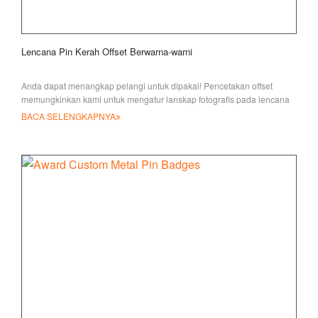
Lencana Pin Kerah Offset Berwarna-warni
Anda dapat menangkap pelangi untuk dipakai! Pencetakan offset
memungkinkan kami untuk mengatur lanskap fotografis pada lencana
pin kerah. Kami hanya perlu
BACA SELENGKAPNYA