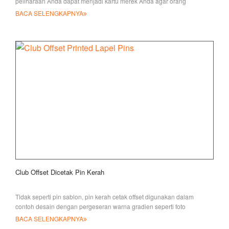
peliharaan Anda dapat menjadi kartu merek Anda agar orang
mengingat Anda dengan cepat. Kami mengingat
BACA SELENGKAPNYA
Club Offset Dicetak Pin Kerah
Tidak seperti pin sablon, pin kerah cetak offset digunakan dalam
contoh desain dengan pergeseran warna gradien seperti foto
BACA SELENGKAPNYA