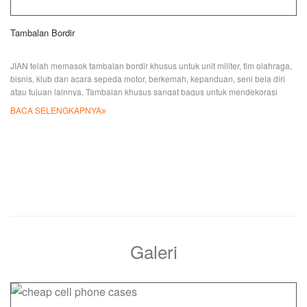
Tambalan Bordir
JIAN telah memasok tambalan bordir khusus untuk unit militer, tim olahraga,
bisnis, klub dan acara sepeda motor, berkemah, kepanduan, seni bela diri
atau tujuan lainnya. Tambalan khusus sangat bagus untuk mendekorasi
seragam, tas ransel, jaket, topi, dll. Pabrik tambalan kami didirikan di Taiwan
BACA SELENGKAPNYA
dan memiliki pengalaman yang kaya sejak tahun 1976. Kemudian diperluas
dan didirikan di Cina selama tahun 2001. Kami menggunakan benang halus
dan
Galeri