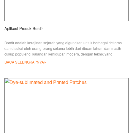
Aplikasi Produk Bordir
Bordir adalah kerajinan sejarah yang digunakan untuk berbagai dekorasi
dan disukai oleh orang-orang selama lebih dari ribuan tahun, dan masih
cukup populer di kalangan kehidupan modern, dengan teknik yang
dikembangkan, menjadi lebih terjangkau dan dapat dimasukkan ke dalam
BACA SELENGKAPNYA
produksi massal, kita bisa mendapatkan berbagai macam produk bordir dari
pasar terbuka. JIAN adalah salah satu pabrik profesional yang
mengkhususkan diri dalam memproduksi berbagai jenis