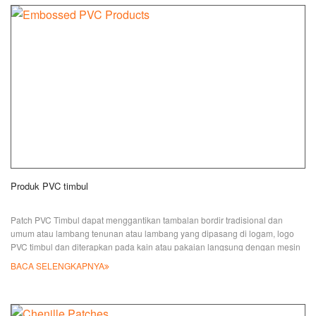
kawat emas dan perak. Sempurna digunakan oleh
Produk PVC timbul
Patch PVC Timbul dapat menggantikan tambalan bordir tradisional dan
umum atau lambang tenunan atau lambang yang dipasang di logam, logo
PVC timbul dan diterapkan pada kain atau pakaian langsung dengan mesin
frekuensi tinggi tanpa jahitan yang membuat hasil akhir yang lebih bersih,
BACA SELENGKAPNYA
dan warna metalik emas & perak juga dapat direplikasi yang dapat membuat
logo mirip seperti lambang logam. Bahan bisa lebih ekonomis PVC, TPU
atau Ru