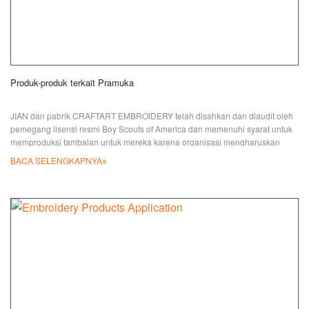
Produk-produk terkait Pramuka
JIAN dan pabrik CRAFTART EMBROIDERY telah disahkan dan diaudit oleh
pemegang lisensi resmi Boy Scouts of America dan memenuhi syarat untuk
memproduksi tambalan untuk mereka karena organisasi mengharuskan
tambalan harus diproduksi oleh Grup Pemasok atau pemasok berlisensi
BACA SELENGKAPNYA
resmi. Kami tidak hanya memproduksi Patches dan Patch Patroli Girl/Boy
Scouts, kami juga memproduksi berbagai produk terkait seperti Bolo Cords
and Ties, Neck