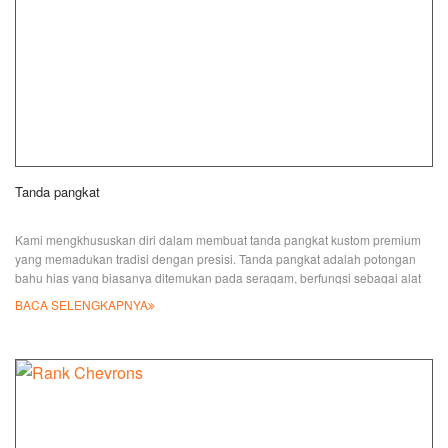
Tanda pangkat
Kami mengkhususkan diri dalam membuat tanda pangkat kustom premium
yang memadukan tradisi dengan presisi. Tanda pangkat adalah potongan
bahu hias yang biasanya ditemukan pada seragam, berfungsi sebagai alat
pembeda utama untuk menunjukkan pangkat, cabang, atau pendaftaran
BACA SELENGKAPNYA
pemakainya. Apakah Anda memerlukan tanda pangkat seragam militer,
tanda pangkat polisi, pilot tanda pangkat tentara, atau tanda pangkat bahu
lainnya, tim kami memiliki keahlian t