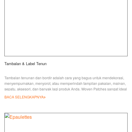
Tambalan & Label Tenun
Tambalan tenunan dan bordir adalah cara yang bagus untuk mendekorasi,
menyempurnakan, menyorot, atau memperindah tampilan pakaian, mainan,
sepatu, aksesori, dan banyak lagi produk Anda. Woven Patches sangat ideal
untuk desain yang tidak dapat disulam secara akurat ketika detail kecil dan
BACA SELENGKAPNYA
huruf kecil sangat penting. Dengan aksesori yang berbeda, Anda bisa
mendapatkan gantungan kunci anyaman, tag anjing, barang promosi, dan
tarikan ritsleting dengan memasukkan busa i