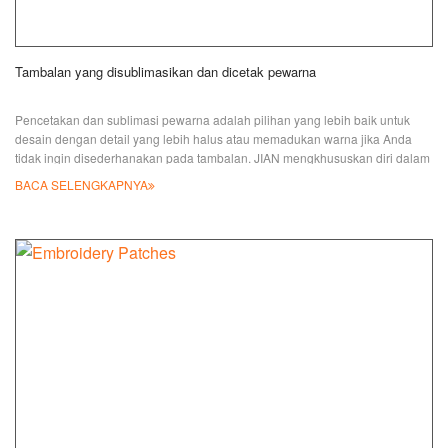
Tambalan yang disublimasikan dan dicetak pewarna
Pencetakan dan sublimasi pewarna adalah pilihan yang lebih baik untuk
desain dengan detail yang lebih halus atau memadukan warna jika Anda
tidak ingin disederhanakan pada tambalan. JIAN mengkhususkan diri dalam
membuat bordir khusus, pencetakan, dan tambalan Dye-sublimated selama
BACA SELENGKAPNYA
lebih dari 30 tahun. Kami tahu betul tentang cara membuat logo lebih baik
dan memiliki proses yang berbeda yang digabungkan untuk mencapai
kinerja yang lebih baik. Juga, kami memperluas aplikasi produk bordir kami