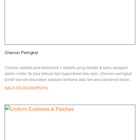
Chevron Peringkat
Chevron adalah pola berbentuk V terbalik yang berada di bahu seragam
dalam militer. Itu bisa terbuat dari logam/karet atau kain. Chevron peringkat
bordir banyak digunakan sebagai lambang atau lencana pengenal dalam
seragam militer atau polisi untuk menunjukkan pangkat atau lama layanan.
BACA SELENGKAPNYA
JIAN memiliki pengalaman lebih dari 30 tahun dalam memproduksi lencana
Peringkat/ chevron Peringkat, tambalan Peringkat, tambalan polisi