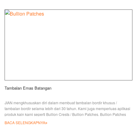
Tambalan Emas Batangan
JIAN mengkhususkan diri dalam membuat tambalan bordir khusus /
tambalan bordir selama lebih dari 30 tahun. Kami juga memperluas aplikasi
produk kain kami seperti Bullion Crests / Bullion Patches. Bullion Patches
dibuat dengan tangan secara individual oleh pengrajin terampil. Mereka
BACA SELENGKAPNYA
terbuat dari manik-manik kawat, sutra, beludru, dan bahan kain flanel, dan
memberikan kedalaman pada karya seni melalui penggunaan manik-manik