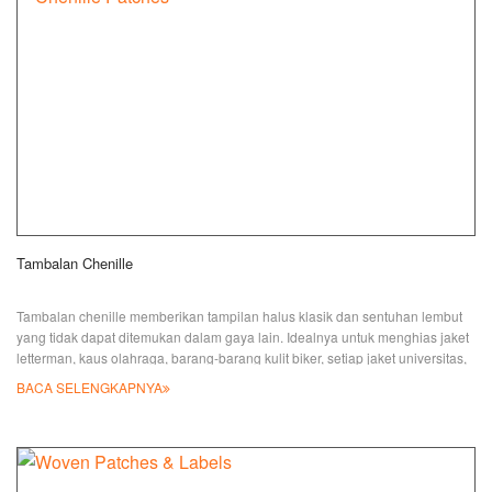
Tambalan Chenille
Tambalan chenille memberikan tampilan halus klasik dan sentuhan lembut
yang tidak dapat ditemukan dalam gaya lain. Idealnya untuk menghias jaket
letterman, kaus olahraga, barang-barang kulit biker, setiap jaket universitas,
lengan kemeja di mana saja yang membutuhkan catatan anggun yang
BACA SELENGKAPNYA
berani namun berkelas. Kami telah memproduksi ribuan tambalan chenille
khusus untuk pelanggan di seluruh dunia dan selama bertahun-tahun
dengan kepuasan besar dan banyak umpan halus