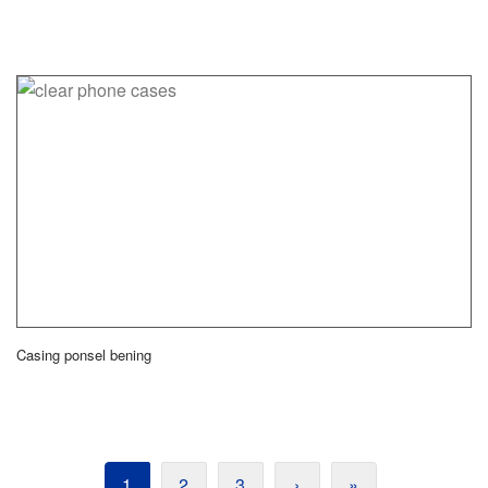
Casing ponsel bening
1
2
3
›
»