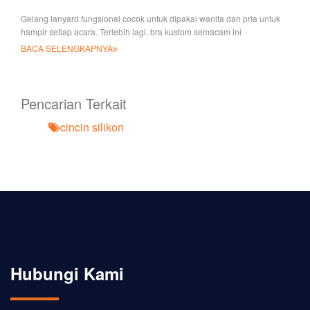
Gelang lanyard fungsional cocok untuk dipakai wanita dan pria untuk
hampir setiap acara. Terlebih lagi, bra kustom semacam ini
BACA SELENGKAPNYA
Pencarian Terkait
cincin silikon
Hubungi Kami