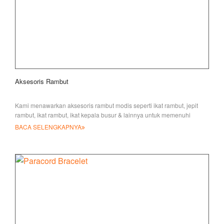
Aksesoris Rambut
Kami menawarkan aksesoris rambut modis seperti ikat rambut, jepit
rambut, ikat rambut, ikat kepala busur & lainnya untuk memenuhi
kebutuhan Anda. W kami
BACA SELENGKAPNYA