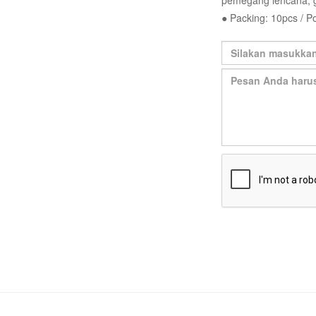
pemegang lencana, g
● Packing: 10pcs / P