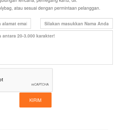
ulungan lencana, pemegang kartu, dll.
olybag, atau sesuai dengan permintaan pelanggan.
KIRIM