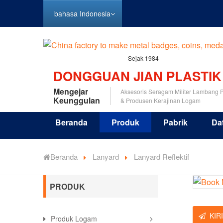
bahasa Indonesia
Sejak 1984
DONGGUAN JIAN PLASTIK
Mengejar
Aksesoris Seragam Militer Lambang P
Keunggulan
& Produsen Kerajinan Logam
Beranda
Produk
Pabrik
Da
Beranda
Lanyard
Lanyard Reflektif
PRODUK
KIR
Produk Logam