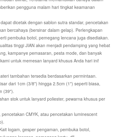
berikan pengguna malam hari tingkat keamanan
dapat dicetak dengan sablon sutra standar, pencetakan
an bercahaya (bersinar dalam gelap). Perlengkapan
perti pembuka botol, pemegang lencana juga disediakan.
rkualitas tinggi JIAN akan menjadi pendamping yang hebat
ng, kampanye pemasaran, pesta mode, dan banyak
i kami untuk memesan lanyard khusus Anda hari ini!
Materi tambahan tersedia berdasarkan permintaan.
sar dari 1cm (3/8") hingga 2.5cm (1") seperti biasa,
 (39").
han stok untuk lanyard poliester, pewarna khusus per
a, pencetakan CMYK, atau pencetakan luminescent
p).
: Kait logam, gesper pengaman, pembuka botol,