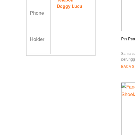
Doggy Lucu
Pin Pe
Sama se
perunggu
perungg
BACA 
perungg
dipukul
cukup p