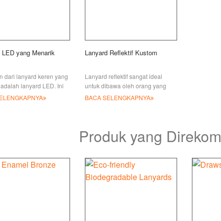
 LED yang Menarik
Lanyard Reflektif Kustom
in dari lanyard keren yang
Lanyard reflektif sangat ideal
adalah lanyard LED. Ini
untuk dibawa oleh orang yang
a lampu LED di
bekerja di luar ruangan atau
SELENGKAPNYA
BACA SELENGKAPNYA
a dan memiliki sakelar
dalam pengaturan cahaya redup.
ngontrol. Tidak
Setiap lanyard menggabungkan
n lagi akan
alas yang lembut
Produk yang Direko