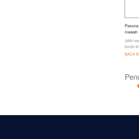
Pesona 
mewah
JIAN mem
bordir k
klub dan
BACA 
berkemah
lainnya
Penc