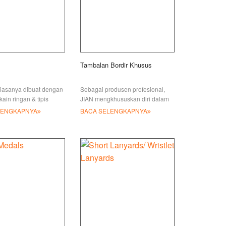
Tambalan Bordir Khusus
biasanya dibuat dengan
Sebagai produsen profesional,
ain ringan & tipis
JIAN mengkhususkan diri dalam
iester, katun dll) dan
berbagai jenis tambalan bordir
LENGKAPNYA
BACA SELENGKAPNYA
khusus, seperti tambalan bordir
Chenille