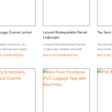
runggu Enamel Lembut
Lanyard Biodegradable Ramah
Tas Serut
Lingkungan
perti namanya, pin
Lanyard Biodegradable Ramah
Tas serut 
 terbuat dari logam
Lingkungan adalah alternatif
dua panel k
u (kuningan). Pin
bergaya & berkelanjutan untuk
(nilon, pol
SELENGKAPNYA
BACA SELENGKAPNYA
BACA SE
u enamel lembut yang
lanyard poliester dan nilon
cinch c
 mati adalah gaya yang
tradisional.
opuler