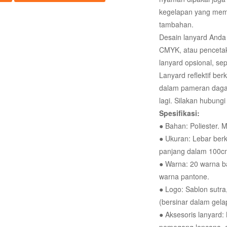
kegelapan yang mem
tambahan.
Desain lanyard Anda 
CMYK, atau pencetak
lanyard opsional, se
Lanyard reflektif be
dalam pameran daga
lagi. Silakan hubung
Spesifikasi:
● Bahan: Poliester. 
● Ukuran: Lebar berki
panjang dalam 100cm
● Warna: 20 warna ba
warna pantone.
● Logo: Sablon sutr
(bersinar dalam gela
● Aksesoris lanyard