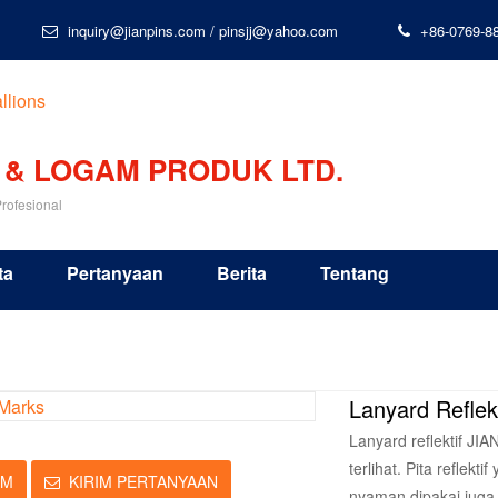
inquiry@jianpins.com
/
pinsjj@yahoo.com
+86-0769-8
 & LOGAM PRODUK LTD.
rofesional
ta
Pertanyaan
Berita
Tentang
Lanyard Reflekt
Lanyard reflektif JI
terlihat. Pita reflek
IM
KIRIM PERTANYAAN
nyaman dipakai juga