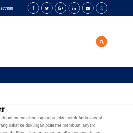
8877898
if
AN dapat memastikan logo atau teks merek Anda sangat
tif yang diikat ke dukungan poliester membuat lanyard
 mudah dilihat; Terutama memantulkan cahaya dalam