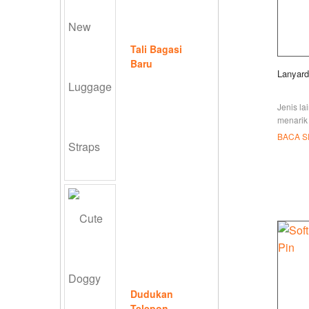
Tali Bagasi
Baru
Lanyard
Jenis la
menarik 
membaw
BACA 
dalamny
untuk me
diraguka
Dudukan
Telepon