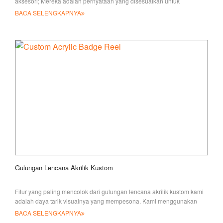
aksesori; Mereka adalah pernyataan yang disesuaikan untuk
profesional perawatan kesehatan pekerja keras
BACA SELENGKAPNYA
Gulungan Lencana Akrilik Kustom
Fitur yang paling mencolok dari gulungan lencana akrilik kustom kami
adalah daya tarik visualnya yang mempesona. Kami menggunakan
premium, sangat transparan, h
BACA SELENGKAPNYA