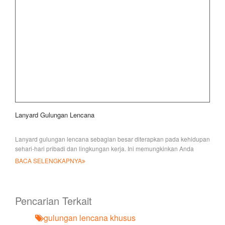
Lanyard Gulungan Lencana
Lanyard gulungan lencana sebagian besar diterapkan pada kehidupan
sehari-hari pribadi dan lingkungan kerja. Ini memungkinkan Anda
untuk dengan mudah mencapai kunci Anda
BACA SELENGKAPNYA
Pencarian Terkait
gulungan lencana khusus