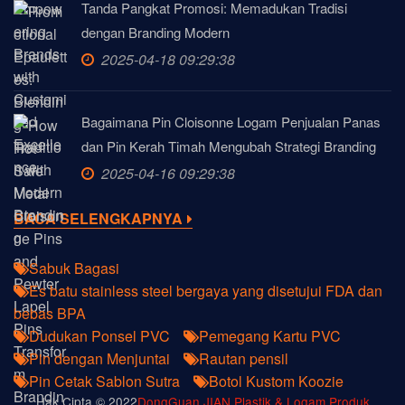
Tanda Pangkat Promosi: Memadukan Tradisi
dengan Branding Modern
2025-04-18 09:29:38
Bagaimana Pin Cloisonne Logam Penjualan Panas
dan Pin Kerah Timah Mengubah Strategi Branding
2025-04-16 09:29:38
BACA SELENGKAPNYA
Sabuk Bagasi
Es batu stainless steel bergaya yang disetujui FDA dan
bebas BPA
Dudukan Ponsel PVC
Pemegang Kartu PVC
Pin dengan Menjuntai
Rautan pensil
Pin Cetak Sablon Sutra
Botol Kustom Koozie
Hak Cipta © 2022
DongGuan JIAN Plastik & Logam Produk