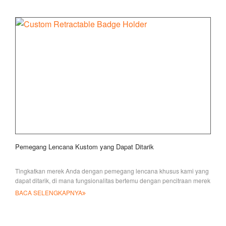
Pemegang Lencana Kustom yang Dapat Ditarik
Tingkatkan merek Anda dengan pemegang lencana khusus kami yang
dapat ditarik, di mana fungsionalitas bertemu dengan pencitraan merek
yang murni. Kami mengkhususkan diri dalam c
BACA SELENGKAPNYA