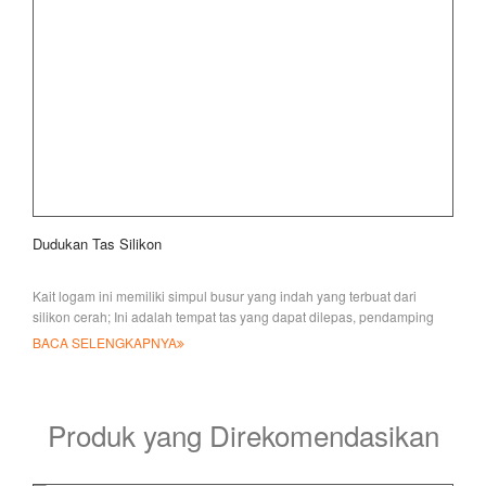
Dudukan Tas Silikon
Kait logam ini memiliki simpul busur yang indah yang terbuat dari
silikon cerah; Ini adalah tempat tas yang dapat dilepas, pendamping
portabel untuk tas Anda, BAC
BACA SELENGKAPNYA
Produk yang Direkomendasikan