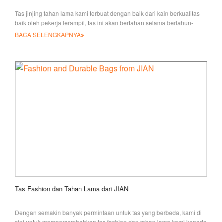
Tas jinjing tahan lama kami terbuat dengan baik dari kain berkualitas
baik oleh pekerja terampil, tas ini akan bertahan selama bertahun-
tahun. Anda menang
BACA SELENGKAPNYA
Tas Fashion dan Tahan Lama dari JIAN
Dengan semakin banyak permintaan untuk tas yang berbeda, kami di
sini untuk mempersembahkan tas fashion dan tahan lama kami kepada