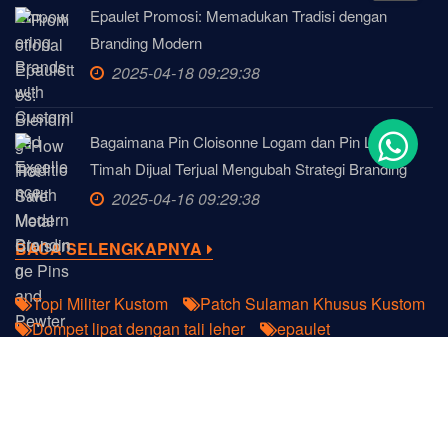
Epaulet Promosi: Memadukan Tradisi dengan
Branding Modern
2025-04-18 09:29:38
Bagaimana Pin Cloisonne Logam dan Pin Lapel
Timah Dijual Terjual Mengubah Strategi Branding
2025-04-16 09:29:38
BACA SELENGKAPNYA
Topi Militer Kustom
Patch Sulaman Khusus Kustom
Dompet lipat dengan tali leher
epaulet
Produk Promosi
Reel Lencana Retractable Mewah dari JIAN
Pengasah Pensil
Tali Gantung Botol
Hak Cipta © 2022
DongGuan JIAN Produk Plastik & Logam
Ltd.
Hak Cipta Dilindungi.