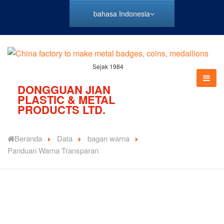
bahasa Indonesia
Sejak 1984
DONGGUAN JIAN
PLASTIC & METAL
PRODUCTS LTD.
Beranda
Data
bagan warna
Panduan Warna Transparan
Warna khusus seperti enamel transparan tersedia di JIAN
untuk menyemarakkan lencana dan membuat Anda
mereka