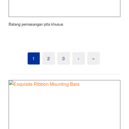
Batang pemasangan pita khusus
1
2
3
›
»