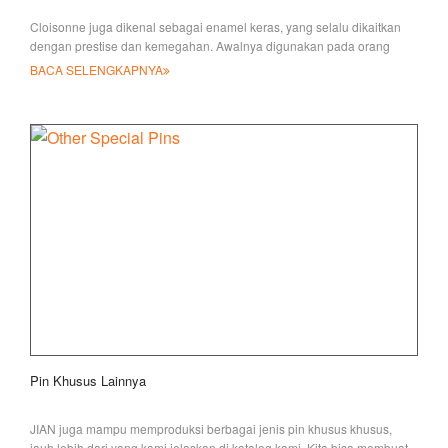
Cloisonne juga dikenal sebagai enamel keras, yang selalu dikaitkan
dengan prestise dan kemegahan. Awalnya digunakan pada orang
Yahudi
BACA SELENGKAPNYA
Pin Khusus Lainnya
JIAN juga mampu memproduksi berbagai jenis pin khusus khusus,
jauh lebih dari yang kami jelaskan di katalog kami. Kita bisa membuat