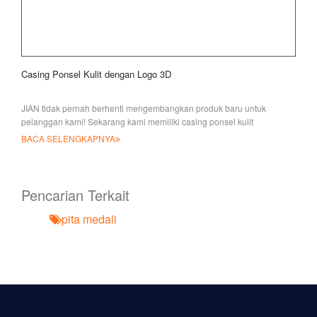
Casing Ponsel Kulit dengan Logo 3D
JIAN tidak pernah berhenti mengembangkan produk baru untuk
pelanggan kami! Sekarang kami memiliki casing ponsel kulit
berkualitas baik baru dengan logo 3D t
BACA SELENGKAPNYA
Pencarian Terkait
pita medali