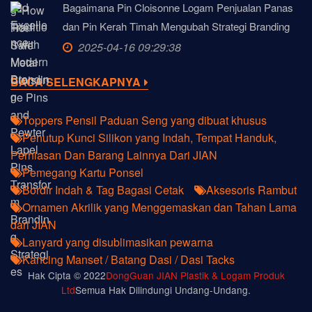
Bagaimana Pin Cloisonne Logam Penjualan Panas
dan Pin Kerah Timah Mengubah Strategi Branding
2025-04-16 09:29:38
BACA SELENGKAPNYA
Toppers Pensil Paduan Seng yang dibuat khusus
Penutup Kunci Silikon yang Indah, Tempat Handuk,
Perhiasan Dan Barang Lainnya Dari JIAN
Pemegang Kartu Ponsel
Bordir Indah & Tag Bagasi Cetak
Aksesoris Rambut
Ornamen Akrilik yang Menggemaskan dan Tahan Lama
dari JIAN
Lanyard yang disublimasikan pewarna
Kancing Manset / Batang Dasi / Dasi Tacks
Hak Cipta © 2022
DongGuan JIAN Plastik & Logam Produk
Ltd
Semua Hak Dilindungi Undang-Undang.