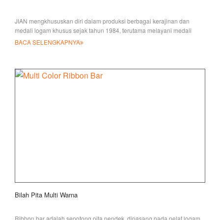
JIAN mengkhususkan diri dalam produksi berbagai kerajinan dan
medali logam khusus sejak tahun 1984, terutama melayani medali
militer untuk
BACA SELENGKAPNYA
Bilah Pita Multi Warna
Ribbon bar adalah sepotong pita pendek, dipasang pada pelat logam