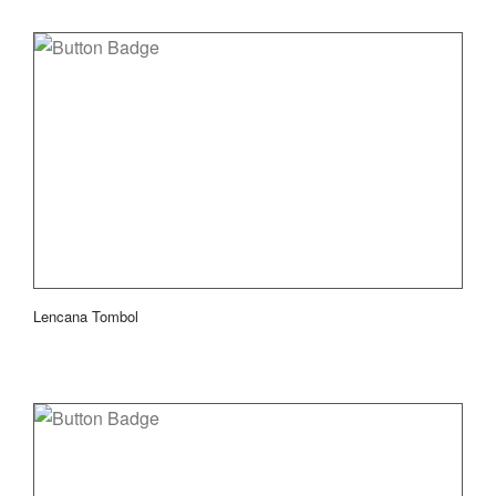
Lencana Tombol