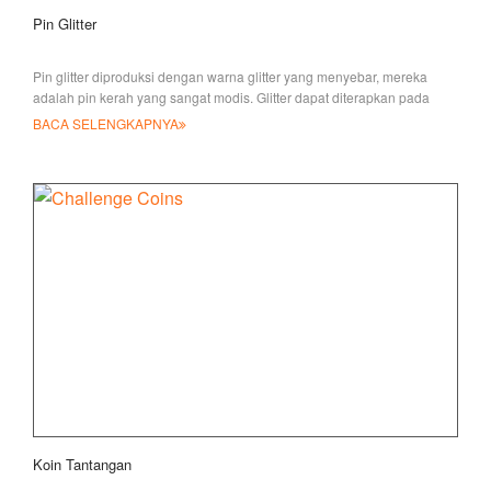
Pin Glitter
Pin glitter diproduksi dengan warna glitter yang menyebar, mereka
adalah pin kerah yang sangat modis. Glitter dapat diterapkan pada
enamel lembut
BACA SELENGKAPNYA
Koin Tantangan