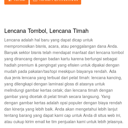
Lencana Tombol, Lencana Timah
Lencana adalah hal baru yang dapat dicap untuk
mempromosikan bisnis, acara, atau penggalangan dana Anda.
Banyak sektor bisnis telah mendapat manfaat dari lencana tombol
yang dirancang dengan badan kartu karena berfungsi sebagai
hadiah premium & pengingat yang efisien untuk dipakai dengan
mudah pada pakaian/tas/topi meskipun biayanya rendah. Ada
dua jenis lencana yang terbuat dari pelat timah: lencana kancing,
yang dilengkapi dengan laminasi gloss di atasnya untuk
melindungi gambar kertas cetak; dan lencana timah dengan
gambar yang dicetak di pelat timah secara langsung. Yang
dengan gambar kertas adalah opsi populer dengan biaya rendah
dan kinerja yang lebih baik. Anda akan mengetahui lebih lanjut
tentang barang yang dapat kami cap untuk Anda di situs web ini,
atau cukup kirim email ke tim penjualan kami untuk lebih jelasnya.