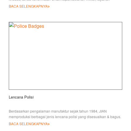
berjasa atau luar biasa
BACA SELENGKAPNYA
Lencana Polisi
Berdasarkan pengalaman manufaktur sejak tahun 1984, JIAN
memproduksi berbagai jenis lencana polisi yang disesuaikan & bagus.
Mereka semua dibuat b
BACA SELENGKAPNYA