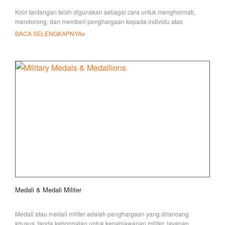
Koin tantangan telah digunakan sebagai cara untuk menghormati,
mendorong, dan memberi penghargaan kepada individu atas
pencapaian pribadi dan profesional mereka
BACA SELENGKAPNYA
Medali & Medali Militer
Medali atau medali militer adalah penghargaan yang dirancang
khusus, tanda kehormatan untuk kepahlawanan militer, layanan