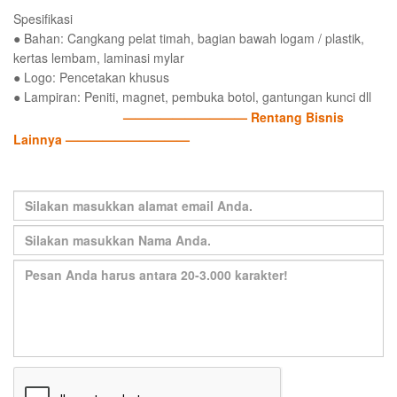
Spesifikasi
● Bahan: Cangkang pelat timah, bagian bawah logam / plastik,
kertas lembam, laminasi mylar
● Logo: Pencetakan khusus
● Lampiran: Peniti, magnet, pembuka botol, gantungan kunci dll
—————————— Rentang Bisnis
Lainnya ——————————