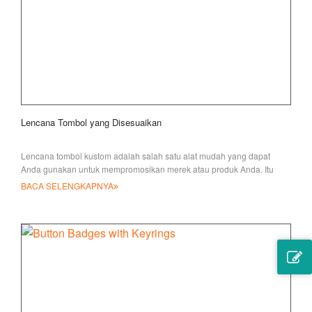
Lencana Tombol yang Disesuaikan
Lencana tombol kustom adalah salah satu alat mudah yang dapat
Anda gunakan untuk mempromosikan merek atau produk Anda. Itu
bisa datang dengan berbagai macam o
BACA SELENGKAPNYA