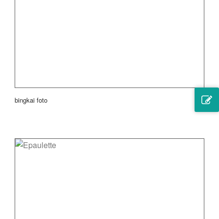
bingkai foto