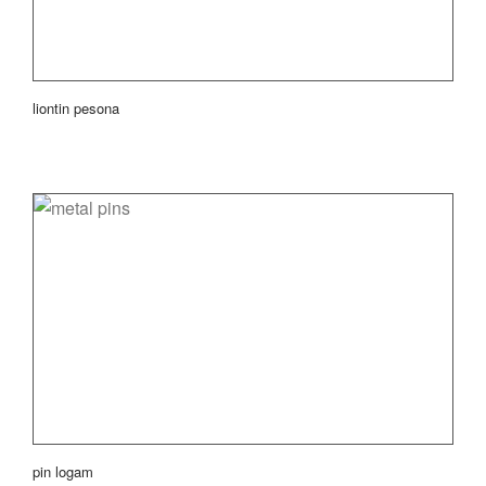
liontin pesona
pin logam