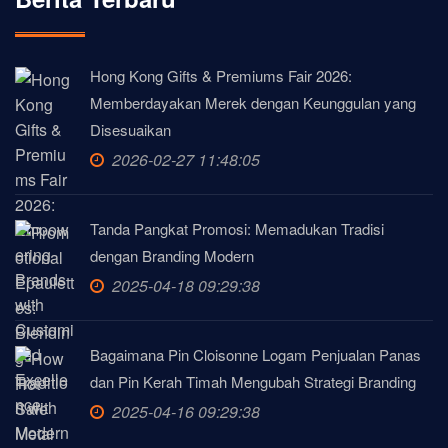
Hong Kong Gifts & Premiums Fair 2026:
Memberdayakan Merek dengan Keunggulan yang
Disesuaikan
2026-02-27 11:48:05
Tanda Pangkat Promosi: Memadukan Tradisi
dengan Branding Modern
2025-04-18 09:29:38
Bagaimana Pin Cloisonne Logam Penjualan Panas
dan Pin Kerah Timah Mengubah Strategi Branding
2025-04-16 09:29:38