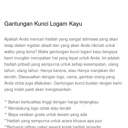
Gantungan Kunci Logam Kayu
Apakah Anda mencari hadiah yang sangat istimewa yang akan
tetap dalam ingatan abadi dan yang akan Anda nikmati untuk
waktu yang lama? Maka gantungan kunci logam kayu bergaya
kami mungkin merupakan hal yang tepat untuk Anda. Ini adalah
hadiah pribadi yang sempurna untuk setiap kesempatan, ulang
tahun, ulang tahun. Hanya karena, atau Hanya manjakan diri
sendiri. Disesuaikan dengan logo, nama, gambar orang yang
Anda cintai juga dilakukan. Gantungan kunci buatan tangan kami
yang indah pasti akan mengesankan.
** Bahan berkualitas tinggi dengan harga terjangkau
** Mendukung logo cetak atau terukir
** Biaya cetakan gratis untuk desain yang ada
**Hadiah yang sempurna untuk acara khusus apa pun
**Berbagai pilihan paket seperti kotak hadiah tersedia