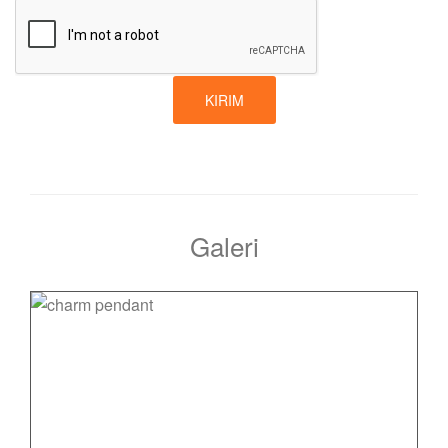
KIRIM
Galeri