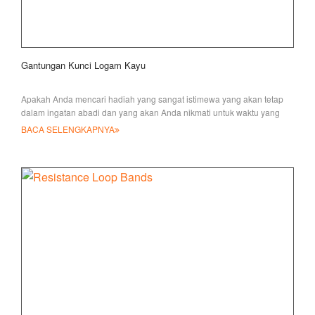
Gantungan Kunci Logam Kayu
Apakah Anda mencari hadiah yang sangat istimewa yang akan tetap
dalam ingatan abadi dan yang akan Anda nikmati untuk waktu yang
lama? Kemudian st kami
BACA SELENGKAPNYA