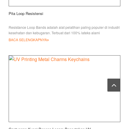
Pita Loop Resistensi
Resistance Loop Bands adalah alat pelatihan paling populer di industri
kesehatan dan kebugaran. Terbuat dari 100% lateks alami
BACA SELENGKAPNYA