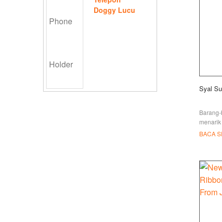
Doggy Lucu
Syal Su
Barang-
menarik
selama 
BACA 
Premium
selesai: 