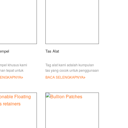
empel
Tas Alat
empel khusus kami
Tag alat kami adalah kumpulan
ihan tepat untuk
tas yang cocok untuk penggunaan
nggal dan informasi
yang berbeda. Tas ini cocok untuk
LENGKAPNYA
BACA SELENGKAPNYA
u berkeliling di acara,
menyimpan atau mengangkut alat
Anda a