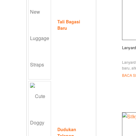
Tali Bagasi
Baru
Lanyard
Lanyard 
baru, al
lanyard 
BACA 
funky. M
berbeda
Dudukan
Telepon