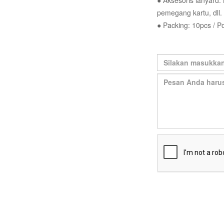
● Aksesoris lanyard:
pemegang kartu, dll.
● Packing: 10pcs / P