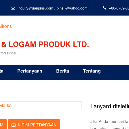
inquiry@jianpins.com
/
pinsjj@yahoo.com
+86-0769-8
 & LOGAM PRODUK LTD.
rofesional
ta
Pertanyaan
Berita
Tentang
Lanyard ritslet
Jika Anda mencari la
IM
KIRIM PERTANYAAN
bervariasi, lanyard r