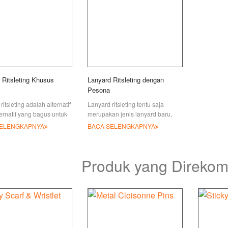
 Ritsleting Khusus
Lanyard Ritsleting dengan
Pesona
ritsleting adalah alternatif
Lanyard ritsleting tentu saja
ternatif yang bagus untuk
merupakan jenis lanyard baru,
standar Anda & pilihan
pilihan menarik & tidak biasa yang
SELENGKAPNYA
BACA SELENGKAPNYA
ereka terlihat jelas
tidak dapat Anda lihat di mana-
. Branding
mana, adj
Produk yang Direko