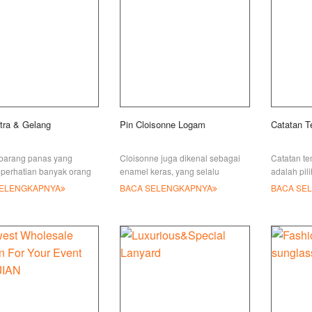
tra & Gelang
Pin Cloisonne Logam
Catatan T
barang panas yang
Cloisonne juga dikenal sebagai
Catatan t
 perhatian banyak orang
enamel keras, yang selalu
adalah pil
Hong Kong Gift &
dikaitkan dengan prestise dan
melacak ta
SELENGKAPNYA
BACA SELENGKAPNYA
BACA SE
 Fair 2019 baru saja
kemegahan. Awalnya digunakan
penting ata
syal sutra l
pada orang Yahudi
konferensi