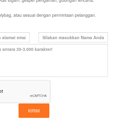
 Kait logam, gesper pengaman, gulungan lencana,
olybag, atau sesuai dengan permintaan pelanggan.
KIRIM