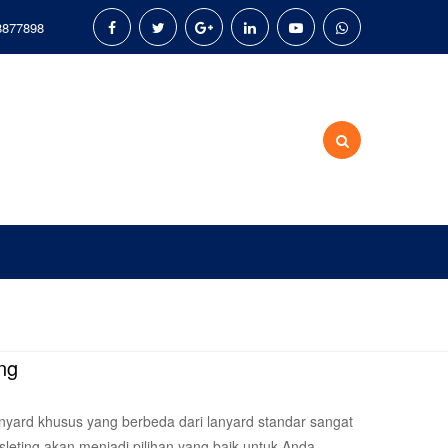
8877898
ing
nyard khusus yang berbeda dari lanyard standar sangat
itsleting akan menjadi pilihan yang baik untuk Anda.