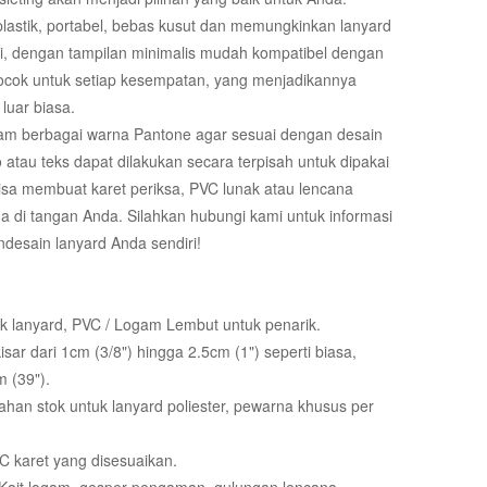
plastik, portabel, bebas kusut dan memungkinkan lanyard
i, dengan tampilan minimalis mudah kompatibel dengan
ocok untuk setiap kesempatan, yang menjadikannya
luar biasa.
lam berbagai warna Pantone agar sesuai dengan desain
 atau teks dapat dilakukan secara terpisah untuk dipakai
 bisa membuat karet periksa, PVC lunak atau lencana
 di tangan Anda. Silahkan hubungi kami untuk informasi
ndesain lanyard Anda sendiri!
uk lanyard, PVC / Logam Lembut untuk penarik.
sar dari 1cm (3/8") hingga 2.5cm (1") seperti biasa,
 (39").
han stok untuk lanyard poliester, pewarna khusus per
 karet yang disesuaikan.