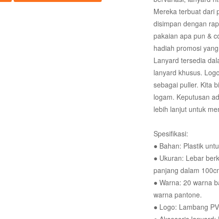
Mereka terbuat dari 
disimpan dengan rap
pakaian apa pun & c
hadiah promosi yang 
Lanyard tersedia da
lanyard khusus. Logo
sebagai puller. Kita
logam. Keputusan ada
lebih lanjut untuk me
Spesifikasi:
● Bahan: Plastik unt
● Ukuran: Lebar berki
panjang dalam 100cm
● Warna: 20 warna ba
warna pantone.
● Logo: Lambang PVC