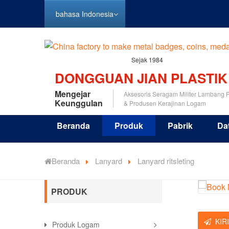
bahasa Indonesia
Sejak 1984
DONGGUAN JIAN PLASTIK
Mengejar
Aksesoris Seragam Militer Lambang P
Keunggulan
& Produsen Kerajinan Logam
Beranda
Produk
Pabrik
Da
Beranda
Lanyard
Lanyard ritsleting
PRODUK
KIR
Produk Logam