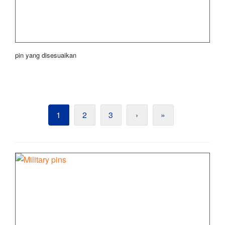
pin yang disesuaikan
1
2
3
›
»